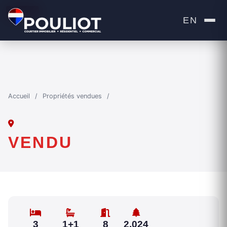
VENDU
EN
Accueil
/
Propriétés vendues
/
VENDU
3
1+1
8
2,024