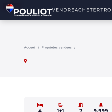
VENDU
VENDRE
ACHETER
TRO
Accueil
/
Propriétés vendues
/
4
1+1
7
9,999