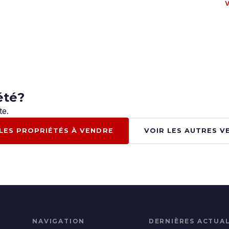
V
été?
te.
 LES PROPRIÉTÉS À VENDRE
VOIR LES AUTRES V
NAVIGATION
DERNIÈRES ACTUAL