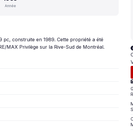
Année
9 pc, construite en 1989. Cette propriété a été
RE/MAX Privilège sur la Rive-Sud de Montréal.
C
V
G
M
C
M