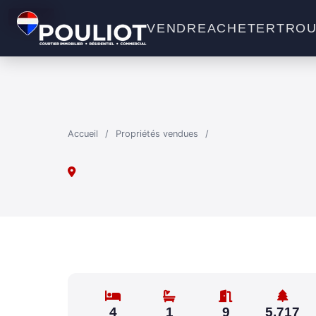
VENDU
VENDRE
ACHETER
TROU
Accueil
/
Propriétés vendues
/
4
1
9
5,717