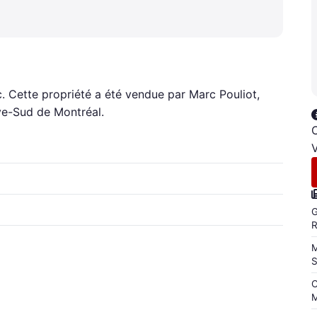
pc. Cette propriété a été vendue par Marc Pouliot,
ive-Sud de Montréal.
C
V
G
M
C
M