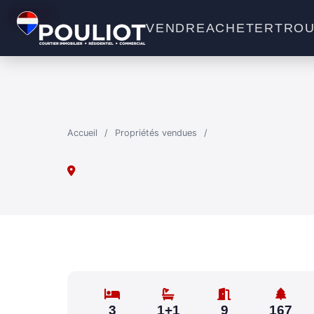
VENDU
VENDRE
ACHETER
TROU
Accueil
/
Propriétés vendues
/
3
1+1
9
167