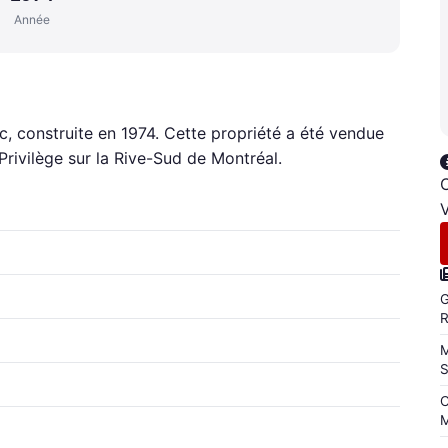
Année
pc, construite en 1974. Cette propriété a été vendue
rivilège sur la Rive-Sud de Montréal.
C
V
G
M
C
M