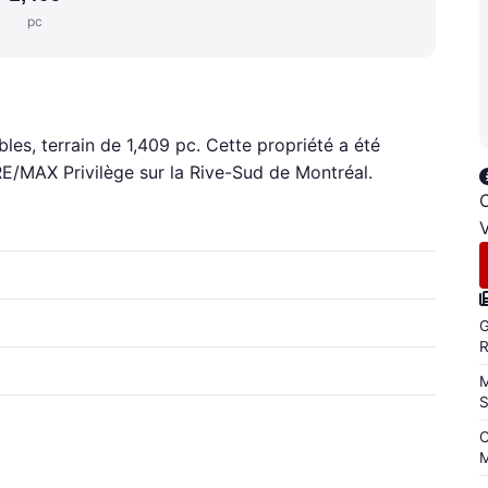
pc
bles, terrain de 1,409 pc. Cette propriété a été
RE/MAX Privilège sur la Rive-Sud de Montréal.
C
V
G
M
C
M