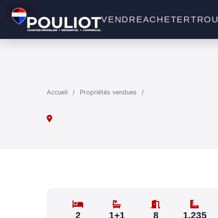
VENDU
VENDRE
ACHETER
TROU
Accueil
/
Propriétés vendues
/
2
1+1
8
1,235