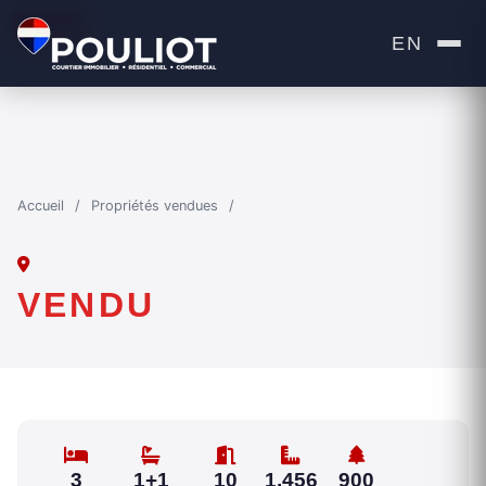
VENDU
EN
Accueil
/
Propriétés vendues
/
VENDU
3
1+1
10
1,456
900