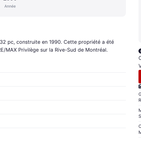
Année
332 pc, construite en 1990. Cette propriété a été
RE/MAX Privilège sur la Rive-Sud de Montréal.
C
V
G
M
C
M