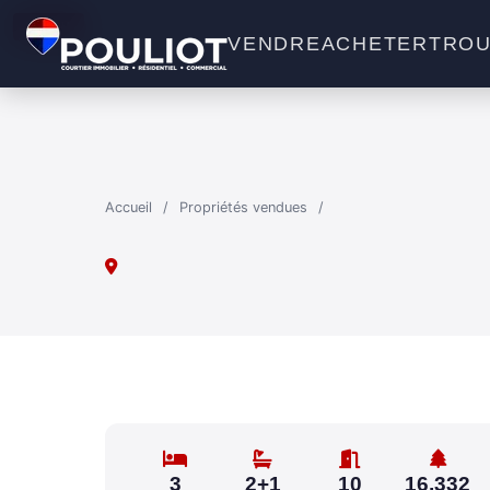
VENDU
VENDRE
ACHETER
TROU
Accueil
/
Propriétés vendues
/
3
2+1
10
16,332