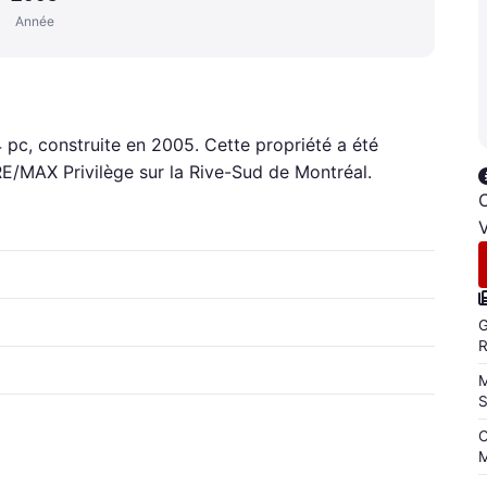
Année
4 pc, construite en 2005. Cette propriété a été
RE/MAX Privilège sur la Rive-Sud de Montréal.
C
V
G
M
C
M