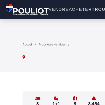
VENDU
VENDRE
ACHETER
TROU
Accueil
/
Propriétés vendues
/
3
1+1
9
3,454