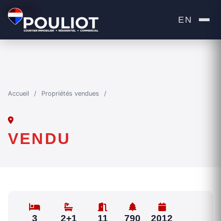
VENDU
EN
Accueil
/
Propriétés vendues
/
VENDU
3
2+1
11
790
2012