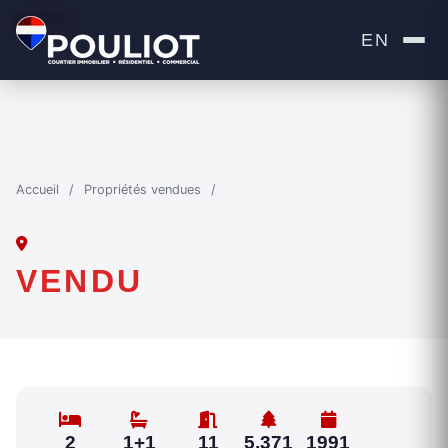
VENDU
EN
Accueil
/
Propriétés vendues
/
VENDU
2
1+1
11
5,371
1991