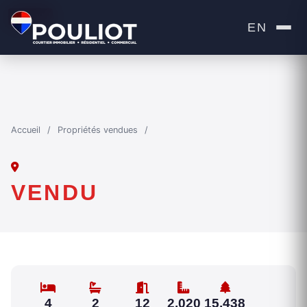
VENDU
EN
Accueil
/
Propriétés vendues
/
VENDU
4
2
12
2,020
15,438