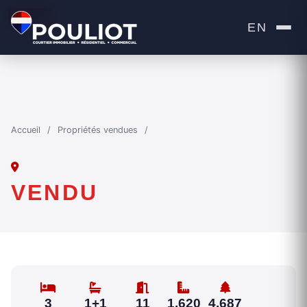
VENDU
EN
Accueil
/
Propriétés vendues
/
VENDU
3
1+1
11
1,620
4,687