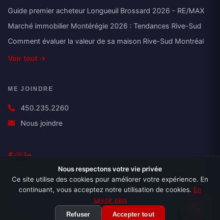
Guide premier acheteur Longueuil Brossard 2026 - RE/MAX
Marché immobilier Montérégie 2026 : Tendances Rive-Sud
Comment évaluer la valeur de sa maison Rive-Sud Montréal
Voir tout →
ME JOINDRE
450.235.2260
Nous joindre
Nous respectons votre vie privée
Ce site utilise des cookies pour améliorer votre expérience. En
continuant, vous acceptez notre utilisation de cookies.
En
Politique de confidentialité
Conditions d'utilisation
Consentement
savoir plus
© 2026 Marc Pouliot. Tous droits réservés.
Refuser
Accepter tout