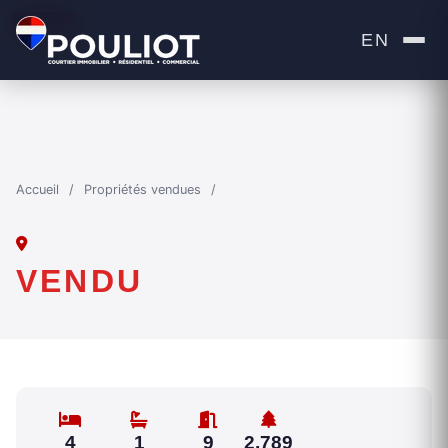
VENDU
EN
Accueil
/
Propriétés vendues
/
VENDU
4
1
9
2,789