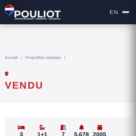
VENDU
EN
Accueil
/
Propriétés vendues
/
VENDU
3
1+1
7
5,678
2005