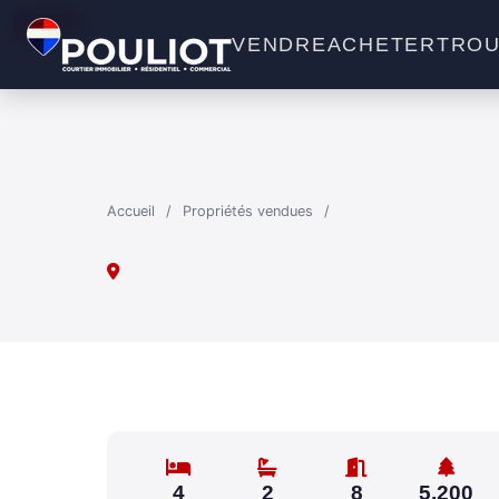
VENDU
VENDRE
ACHETER
TROU
Accueil
/
Propriétés vendues
/
4
2
8
5,200