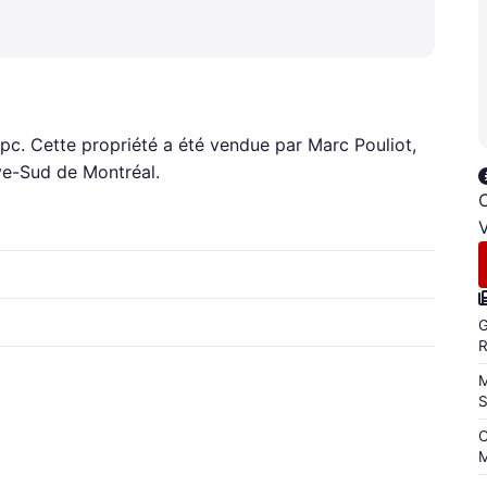
 pc. Cette propriété a été vendue par Marc Pouliot,
ive-Sud de Montréal.
C
V
G
M
C
M