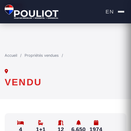
VENDU
EN
Accueil
/
Propriétés vendues
/
VENDU
4
1+1
12
6,650
1974