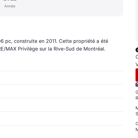
Année
6 pc, construite en 2011. Cette propriété a été
RE/MAX Privilège sur la Rive-Sud de Montréal.
C
V
G
M
C
M