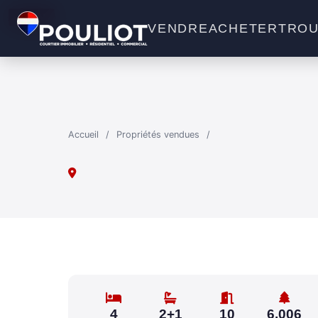
VENDU
VENDRE
ACHETER
TROU
Accueil
/
Propriétés vendues
/
4
2+1
10
6,006