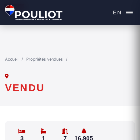
VENDU
EN
Accueil
/
Propriétés vendues
/
VENDU
3
1
7
16,905