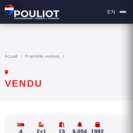
VENDU
EN
Accueil
/
Propriétés vendues
/
VENDU
4
2+1
13
8,054
1992