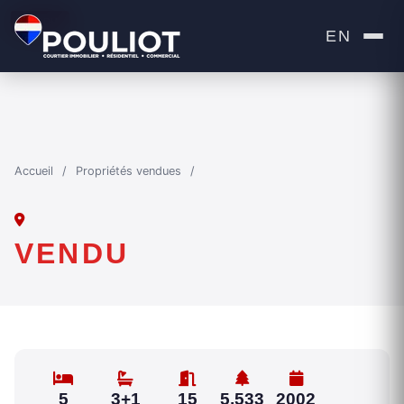
VENDU
EN
Accueil
/
Propriétés vendues
/
VENDU
5
3+1
15
5,533
2002