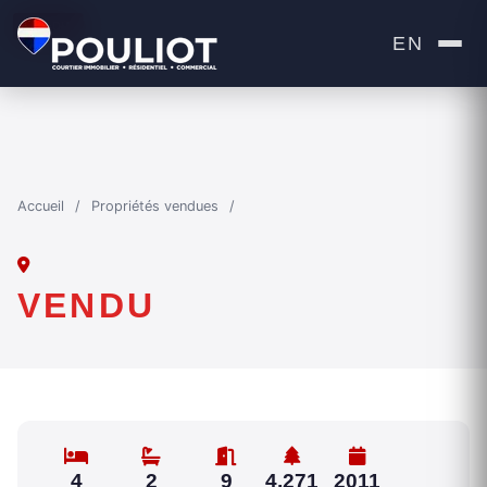
VENDU
EN
Accueil
/
Propriétés vendues
/
VENDU
4
2
9
4,271
2011