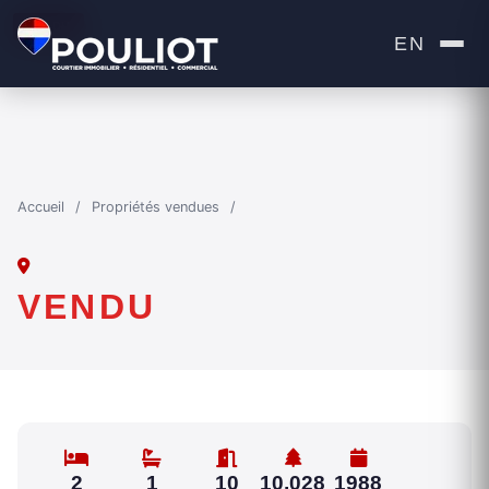
VENDU
EN
Accueil
/
Propriétés vendues
/
VENDU
2
1
10
10,028
1988