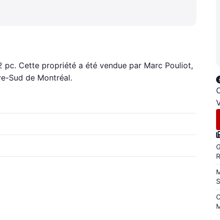
52 pc. Cette propriété a été vendue par Marc Pouliot,
ive-Sud de Montréal.
C
V
G
M
C
M