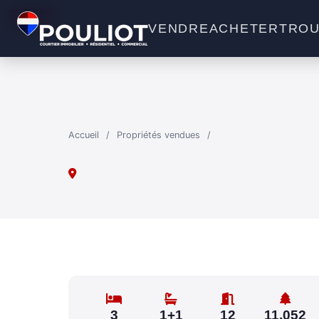
VENDU
VENDRE
ACHETER
TROU
Accueil
/
Propriétés vendues
/
3
1+1
12
11,052