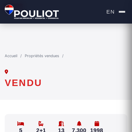
VENDU
EN
Accueil
/
Propriétés vendues
/
VENDU
5
2+1
13
7,300
1998