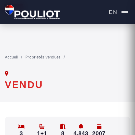
VENDU
EN
Accueil
/
Propriétés vendues
/
VENDU
3
1+1
8
4,843
2007