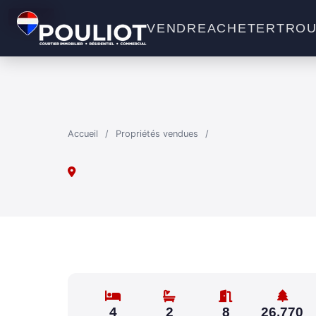
VENDU
VENDRE
ACHETER
TROU
Accueil
/
Propriétés vendues
/
4
2
8
26,770