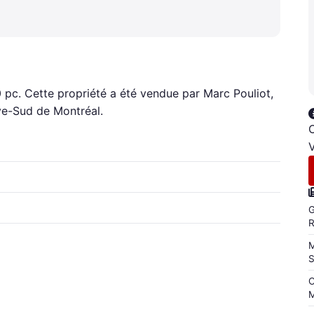
0 pc. Cette propriété a été vendue par Marc Pouliot,
ive-Sud de Montréal.
C
V
G
M
C
M