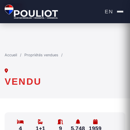
VENDU
EN
Accueil
/
Propriétés vendues
/
VENDU
4
1+1
9
5,748
1959