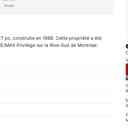
Année
27 pc, construite en 1988. Cette propriété a été
RE/MAX Privilège sur la Rive-Sud de Montréal.
C
V
G
M
C
M