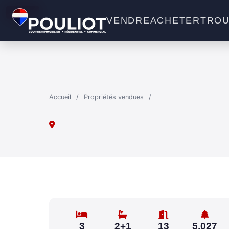
VENDU
VENDRE
ACHETER
TROU
Accueil
/
Propriétés vendues
/
3
2+1
13
5,027