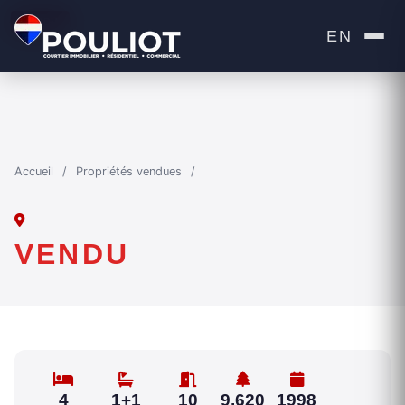
VENDU
EN
Accueil
/
Propriétés vendues
/
VENDU
4
1+1
10
9,620
1998