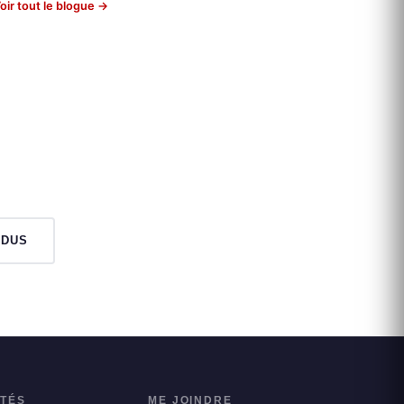
oir tout le blogue →
NDUS
ITÉS
ME JOINDRE