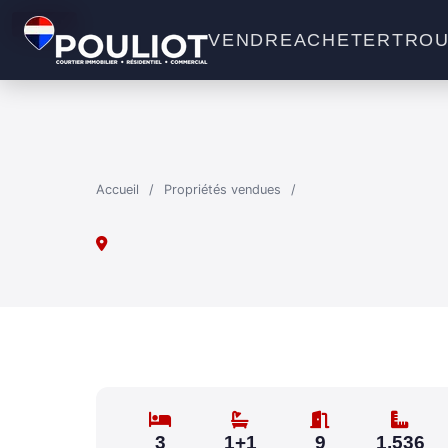
VENDU
VENDRE
ACHETER
TROU
Accueil
/
Propriétés vendues
/
3
1+1
9
1,536