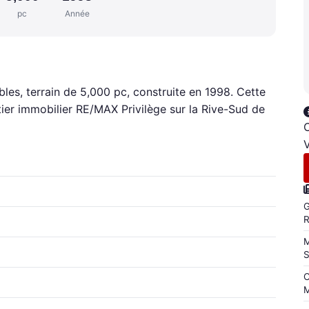
pc
Année
bles, terrain de 5,000 pc, construite en 1998. Cette
tier immobilier RE/MAX Privilège sur la Rive-Sud de
C
V
G
M
C
M