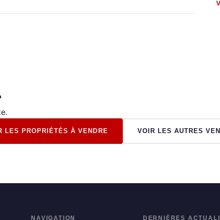
V
?
e.
R LES PROPRIÉTÉS À VENDRE
VOIR LES AUTRES VE
NAVIGATION
DERNIÈRES ACTUAL