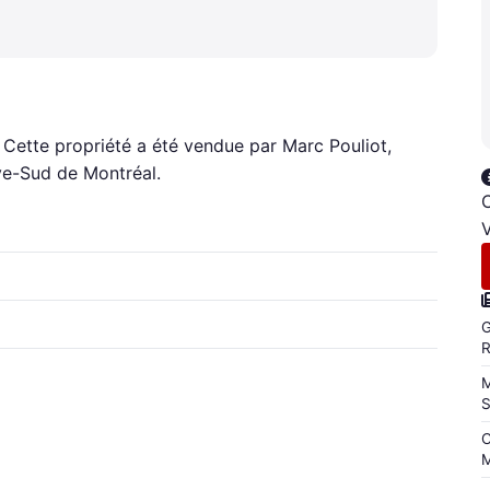
. Cette propriété a été vendue par Marc Pouliot,
ive-Sud de Montréal.
C
V
G
M
C
M