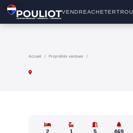
VENDU
VENDRE
ACHETER
TROU
Accueil
/
Propriétés vendues
/
2
1
5
469