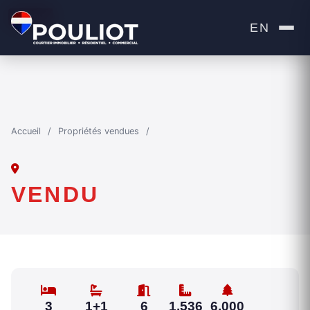
VENDU
EN
Accueil
/
Propriétés vendues
/
VENDU
3
1+1
6
1,536
6,000