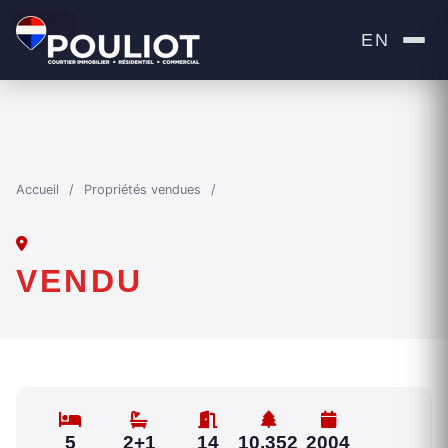
VENDU
EN
Accueil
/
Propriétés vendues
/
VENDU
5
2+1
14
10,352
2004