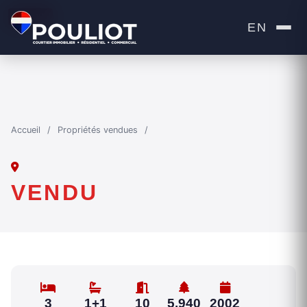
VENDU
EN
Accueil
/
Propriétés vendues
/
VENDU
3
1+1
10
5,940
2002