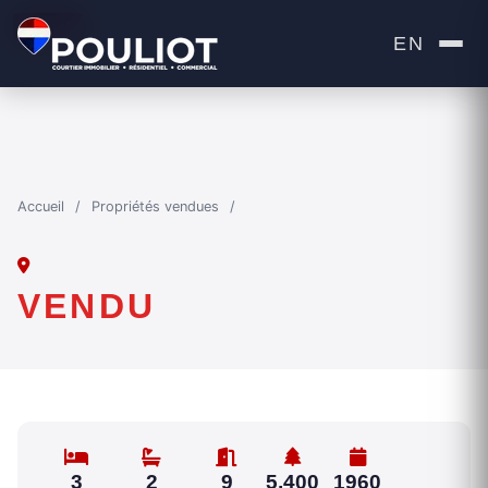
VENDU
EN
Accueil
/
Propriétés vendues
/
VENDU
3
2
9
5,400
1960