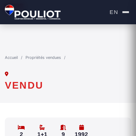
VENDU
EN
Accueil
/
Propriétés vendues
/
VENDU
2
1+1
9
1992