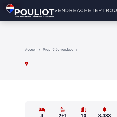
VENDU
VENDRE
ACHETER
TROU
Accueil
/
Propriétés vendues
/
4
2+1
10
8,433