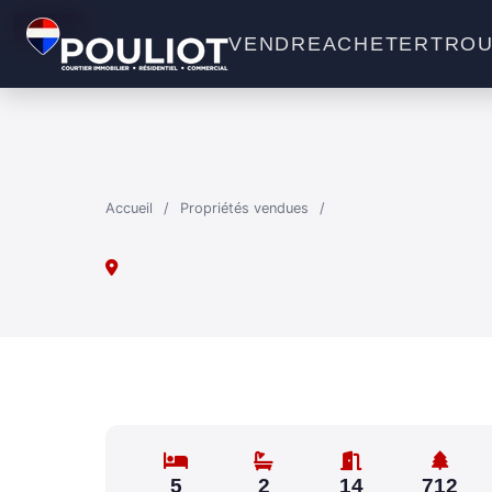
VENDU
VENDRE
ACHETER
TROU
Accueil
/
Propriétés vendues
/
5
2
14
712