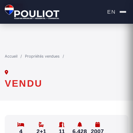
VENDU
EN
Accueil
/
Propriétés vendues
/
VENDU
4
2+1
11
6,428
2007